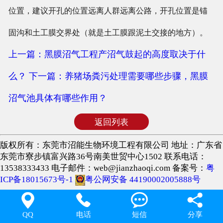
位置，建议开孔的位置远离人群远离公路，开孔位置是锚
固沟和土工膜交界处（就是土工膜跟泥土交接的地方）。
上一篇：黑膜沼气工程产沼气鼓起的高度取决于什
么？
下一篇：养猪场粪污处理需要哪些步骤，黑膜
沼气池具体有哪些作用？
返回列表
版权所有：东莞市沼能生物环境工程有限公司 地址：广东省
东莞市寮步镇富兴路36号南美世贸中心1502 联系电话：
13538333433 电子邮件：web@jianzhaoqi.com 备案号：
粤
ICP备18015673号-1
粤公网安备 44190002005888号




QQ
电话
短信
分享