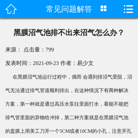



常见问题解答
首页

产品中心
黑膜沼气池排不出来沼气怎么办？
成功案例
来源：
点击量：
799
客户评价
发表时间：2021-09-23
作者：易少文
荣誉资质
在黑膜沼气池运行过程中，偶而 会遇到排沼气受阻，沼
新闻动态
气无法通过排气管道顺利排出，在这种情况下有两种解决
工程视频
方案，第一种就是通过高压水泵往里面打水，看能不能把
排气管里面的异物给冲掉，第二种方案就是在黑膜沼气池
关于我们
的盖膜上用美工刀开一个5CM或者10CM的小孔，注意开孔
联系我们