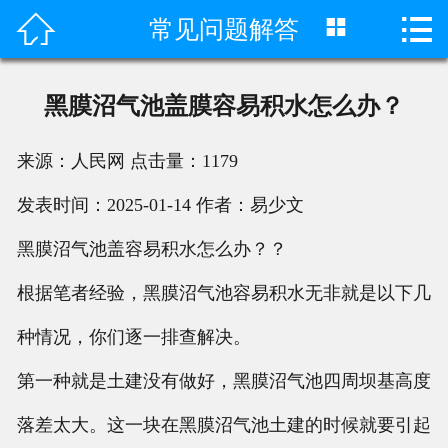



常见问题解答
首页

产品中心
黑膜沼气池盖膜容易积水怎么办？
成功案例
来源：人民网
点击量：
1179
客户评价
发表时间：2025-01-14
作者：易少文
荣誉资质
黑膜沼气池盖容易积水怎么办？？
新闻动态
根据笔者经验，黑膜沼气池容易积水无非就是以下几
种情况，你们逐一排查解决。
工程视频
第一种就是土建没有做好，黑膜沼气池四周坝基高度
关于我们
落差太大。这一块在黑膜沼气池土建的时候就要引起
联系我们