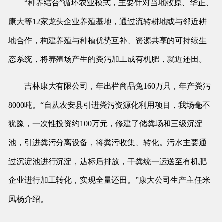
“种养结合”循环农业模式，主要针对当地牧原、华正、
康大等12家龙头企业养殖基地，通过流转耕地或与邻近耕
地合作，构建养殖与种植优势互补、资源共享的可持续生
态系统，将养殖场产生的粪污加工成有机肥，就近还田。
吉林康大有限公司，年出栏商品兔160万只，年产粪污
8000吨。“自从农安县引进粪污资源化利用项目，我场毫不
犹豫，一次性投资约100万元，修建了储粪场和三级沉淀
池，引进粪污分离设备，将粪污收集、转化。污水主要通
过沉淀池进行沉淀，达标后排放，干粪统一运送至有机肥
企业进行加工转化，实现全量还田。”康大公司生产主任米
凤杨介绍。