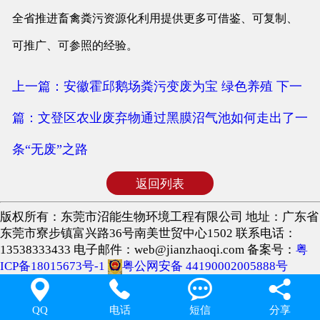
全省推进畜禽粪污资源化利用提供更多可借鉴、可复制、
可推广、可参照的经验。
上一篇：安徽霍邱鹅场粪污变废为宝 绿色养殖
下一
篇：文登区农业废弃物通过黑膜沼气池如何走出了一
条“无废”之路
返回列表
版权所有：东莞市沼能生物环境工程有限公司 地址：广东省
东莞市寮步镇富兴路36号南美世贸中心1502 联系电话：
13538333433 电子邮件：web@jianzhaoqi.com 备案号：
粤
ICP备18015673号-1
粤公网安备 44190002005888号




QQ
电话
短信
分享