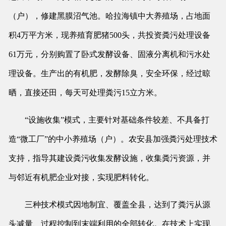
（户），修建黑膜沼气池。哈拉海镇中大养殖场，占地面
积4万平方米，现养殖育肥猪500头，共投资粪污处理设备
61万元，分别购置了卧式发酵设备、固液分离机和污水处
理设备。生产出的有机肥，发酵除臭，安全环保，经过晾
晒，直接还田，每天可处理粪污15立方米。
“设施收集”模式，主要针对基础条件较差、不具备打
造“微工厂”的中小养殖场（户）。农安县加强粪污处理技术
支持，指导其建设粪污收集发酵设施，收集粪污资源，并
与邻近有机肥企业对接，实现肥料转化。
三种技术模式因地制宜、覆盖全县，达到了粪污从源
头减量、过程控制到末端利用的全部转化。在技术上实现