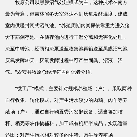
牧原公司以黑膜沼气处理模式为主，这种技术在南方
最为普遍，但吉林省冬天室外达不到厌氧发酵温度，建成
室内供暖封闭式沼气池。“养殖周期内粪尿依靠重力进入猪
舍下部储存池，在储存池内进行干湿分离和无害化处理，
流至中转池，经两相流泵送至收集池再输送至黑膜沼气池
厌氧发酵60天，厌氧发酵过程中可产生固粪、沼液、沼
气。”农安县牧原总经理符孟向记者介绍。
“微工厂”模式，主要针对规模养殖场（户）。采取两种
自行收集、转化模式。对产生污水较少的肉鸡、肉羊等养
殖场（户），通过自行购置粪污发酵设备，适当掺加秸
秆、稻壳等农作物辅料，加工成有机肥半成品，实现适量
还田；对产生污水相对较多的生猪、肉牛等养殖场