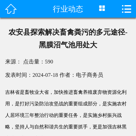



行业动态
首页

产品中心
农安县探索解决畜禽粪污的多元途径-
成功案例
黑膜沼气池用处大
客户评价
来源：
点击量：
590
荣誉资质
发表时间：2024-07-18
作者：电子商务员
新闻动态
吉林省是畜牧业大省，加快推进畜禽养殖废弃物资源化利
工程视频
用，是打好污染防治攻坚战的重要组成部分，是实施农村
人居环境三年整治行动的重要任务，是实施乡村振兴战
关于我们
略，坚持人与自然和谐共生的重要抓手，更是加强吉林黑
联系我们