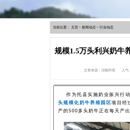
当前位置：
主页
>
新闻动态
>
行业动态
规模1.5万头利兴奶牛
文章来源：沼能环境
人气
作为托县实施奶业振兴行
头规模化奶牛养殖园区
项目经
产的500多头奶牛正在每天产