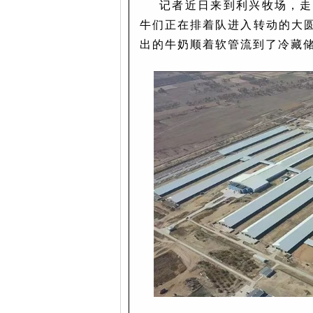
记者近日来到利兴牧场，走
牛们正在排着队进入转动的大
出的牛奶顺着软管流到了冷藏