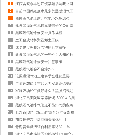
江西吉安永丰恩江镇某猪场与我公司
签约黑膜沼气池合同
目前中国养殖废水最多的黑膜沼气工
程酵解风屏案例公司
黑膜沼气池土建开挖地下水多怎么
办？
建设黑膜沼气池最靠谱最好的公司是
哪家？
黑膜沼气池维修安全操作规程
土工合成材料聚乙烯土工膜
GBT17643--2025标准2025年11月1日实
成功建设黑膜沼气池的几大前提
施
建设黑膜沼气池的一些不为人知的行
业内幕
黑膜沼气池维修安全注意事项
黑膜沼气池会不会爆炸？
论黑膜沼气池土建科学合理的重要
产值达20亿！霍邱大力发展朗德鹅产
业！计划引进2000只法国祖代朗德鹅
家庭农场如何做好环保？黑膜沼气池
种苗……
对猪场粪污资源化利用技术的助力！
湖北宜昌夷陵区某养猪场15000立方黑
膜沼气工程成功竣工
黑膜沼气池排气管道不能排气的应急
处理方式
长沙市| 以“一场三池”综合治理促畜禽
粪污资源化利用
加快推进农业废弃物资源化利用
青海畜禽粪污综合利用率达89.11%
湖北宜昌市夷陵区鸦鹊岭镇13000立方