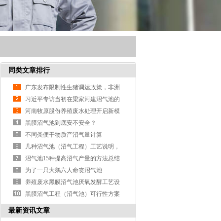
同类文章排行
广东发布限制性生猪调运政策，非洲
猪瘟强制扑杀实行分级补偿标准，最
习近平专访当初在梁家河建沼气池的
高12
亲身经历
河南牧原股份养殖废水处理开启新模
式
黑膜沼气池到底安不安全？
不同粪便干物质产沼气量计算
几种沼气池（沼气工程）工艺说明，
你那里适合哪种？
沼气池15种提高沼气产量的方法总结
为了一只大鹅六人命丧沼气池
养殖废水黑膜沼气池厌氧发酵工艺设
计
黑膜沼气工程（沼气池）可行性方案
最新资讯文章