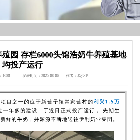
养殖园 存栏6000头锦浩奶牛养殖基地
均投产运行
：
1088
发表时间：2025-08-06
作者：易少卫
动项目之一的位于新营子镇常家营村的
利兴1.5万
过一年多的建设，于近日正式投产运行， 先期生
出新鲜的牛奶，并源源不断地送往伊利奶业集团。