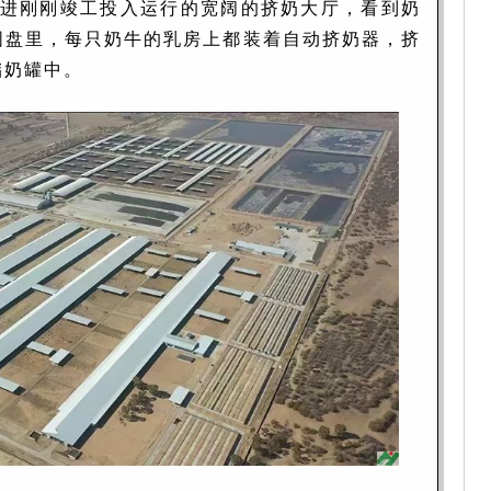
进刚刚竣工投入运行的宽阔的挤奶大厅，看到奶
圆盘里，每只奶牛的乳房上都装着自动挤奶器，挤
储奶罐中。