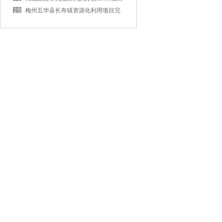
黑膜沼气池及资源化利用项目
梅州五华县长布镇资源化利用项目完
工