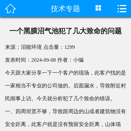



技术专题
首页

产品中心
一个黑膜沼气池犯了几大致命的问题
成功案例
来源：沼能环境
点击量：
1299
客户评价
发表时间：2024-09-08
作者：小编
荣誉资质
今天跟大家分享一下一个客户的现场，此客户找的是
新闻动态
一家相当不专业的公司做的。后面漏水，导致附近村
民闹事上访。今天就分析犯了几个致命的错误。
工程视频
一、四周坝宽不够，导致跟周边的山或者建筑物没有
关于我们
安全距离，此客户就是没有预留安全距离，山体塌
联系我们