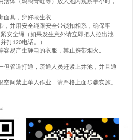
用活体（鸡鸭青蛙等）放入池内观察半小时，
毒面具，穿好救生衣。
带，并用安全绳跟安全带锁扣相系，确保牢
握紧安全绳（如果发生意外请立即把人拉出池
，并打
电话。）
120
等容易产生静电的衣服，禁止携带烟火。
一但管道打通，疏通人员赶紧上井池，并且通
。
限空间禁止单人作业。请严格上面步骤实施。
ml