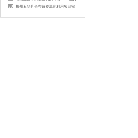
黑膜沼气池及资源化利用项目
梅州五华县长布镇资源化利用项目完
工