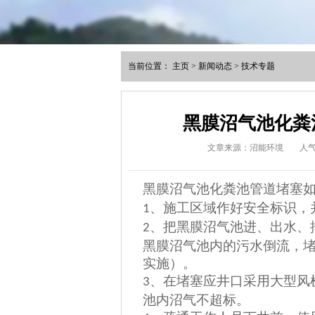
当前位置：
主页
>
新闻动态
>
技术专题
黑膜沼气池化粪
文章来源：沼能环境
人
黑膜沼气池化粪池管道堵塞如
、施工区域作好安全标识，
1
、
把
黑膜沼气池进、出水、
2
黑膜沼气池内的污水倒流，
实施）。
、在堵塞应井口采用大型风
3
池内沼气不超标。