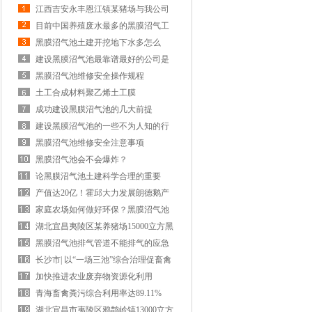
江西吉安永丰恩江镇某猪场与我公司
签约黑膜沼气池合同
目前中国养殖废水最多的黑膜沼气工
程酵解风屏案例公司
黑膜沼气池土建开挖地下水多怎么
办？
建设黑膜沼气池最靠谱最好的公司是
哪家？
黑膜沼气池维修安全操作规程
土工合成材料聚乙烯土工膜
GBT17643--2025标准2025年11月1日实
成功建设黑膜沼气池的几大前提
施
建设黑膜沼气池的一些不为人知的行
业内幕
黑膜沼气池维修安全注意事项
黑膜沼气池会不会爆炸？
论黑膜沼气池土建科学合理的重要
产值达20亿！霍邱大力发展朗德鹅产
业！计划引进2000只法国祖代朗德鹅
家庭农场如何做好环保？黑膜沼气池
种苗……
对猪场粪污资源化利用技术的助力！
湖北宜昌夷陵区某养猪场15000立方黑
膜沼气工程成功竣工
黑膜沼气池排气管道不能排气的应急
处理方式
长沙市| 以“一场三池”综合治理促畜禽
粪污资源化利用
加快推进农业废弃物资源化利用
青海畜禽粪污综合利用率达89.11%
湖北宜昌市夷陵区鸦鹊岭镇13000立方