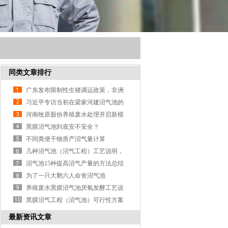
同类文章排行
广东发布限制性生猪调运政策，非洲
猪瘟强制扑杀实行分级补偿标准，最
习近平专访当初在梁家河建沼气池的
高12
亲身经历
河南牧原股份养殖废水处理开启新模
式
黑膜沼气池到底安不安全？
不同粪便干物质产沼气量计算
几种沼气池（沼气工程）工艺说明，
你那里适合哪种？
沼气池15种提高沼气产量的方法总结
为了一只大鹅六人命丧沼气池
养殖废水黑膜沼气池厌氧发酵工艺设
计
黑膜沼气工程（沼气池）可行性方案
最新资讯文章