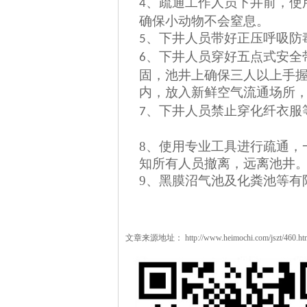
、疏通工作人员下井前，使
4
确保小动物不会窒息。
、下井人员带好正压呼吸防
5
、下井人员穿好五点式安全
6
固，池井上确保三人以上手
内，放入新鲜空气流通场所
、下井人员禁止穿化纤衣服
7
8、
使用专业工具进行疏通，
知所有人员撤离，远离池井
9、
黑膜沼气池及化粪池等有
文章来源地址：
http://www.heimochi.com/jszt/460.ht